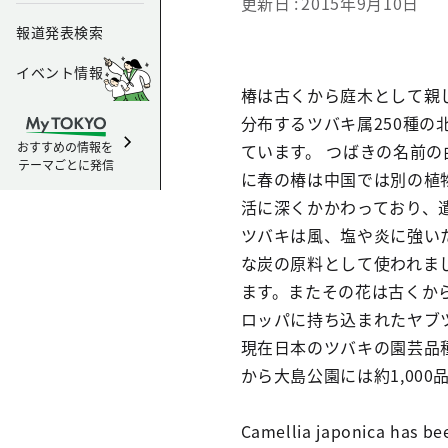
更新日
2015年9月10日
報道発表検索
イベント情報
椿は古くから庭木として親
分布するツバキ属250種
おすすめの情報を
ています。 つばきの名前
テーマごとに発信
に春の椿は中国では別の植
活に深くかかわっており、
ツバキは風、塩や炎に強い
な炭の原料として使われま
ます。またその花は古くか
ロッパに持ち込まれたヤブ
現在日本のツバキの園芸品種
から大島公園には約1,00
Camellia japonica has bee