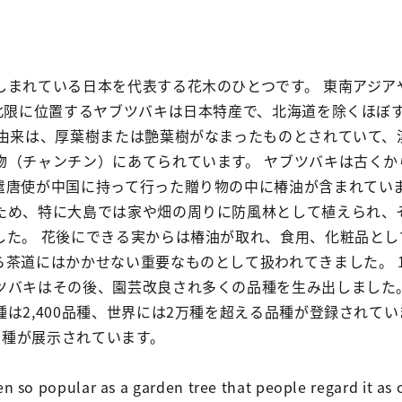
しまれている日本を代表する花木のひとつです。 東南アジア
の北限に位置するヤブツバキは日本特産で、北海道を除くほぼ
の由来は、厚葉樹または艶葉樹がなまったものとされていて、
物（チャンチン）にあてられています。 ヤブツバキは古くか
遣唐使が中国に持って行った贈り物の中に椿油が含まれていま
ため、特に大島では家や畑の周りに防風林として植えられ、
した。 花後にできる実からは椿油が取れ、食用、化粧品とし
ら茶道にはかかせない重要なものとして扱われてきました。 
ツバキはその後、園芸改良され多くの品種を生み出しました
は2,400品種、世界には2万種を超える品種が登録されて
0品種が展示されています。
n so popular as a garden tree that people regard it as 