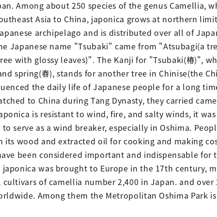
apan. Among about 250 species of the genus Camellia, wh
outheast Asia to China, japonica grows at northern limit
 Japanese archipelago and is distributed over all of Japa
 the Japanese name "Tsubaki" came from "Atsubagi(a tre
ree with glossy leaves)". The Kanji for "Tsubaki(椿)", wh
and spring(春), stands for another tree in Chinise(the Ch
luenced the daily life of Japanese people for a long ti
ched to China during Tang Dynasty, they carried camell
onica is resistant to wind, fire, and salty winds, it wa
 to serve as a wind breaker, especially in Oshima. Peo
m its wood and extracted oil for cooking and making co
 have been considered important and indispensable for 
 japonica was brought to Europe in the 17th century, m
 cultivars of camellia number 2,400 in Japan. and over
 worldwide. Among them the Metropolitan Oshima Park is