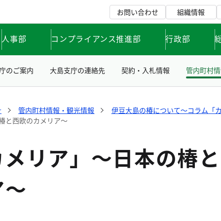
お問い合わせ
組織情報
人事部
コンプライアンス推進部
行政部
庁のご案内
大島支庁の連絡先
契約・入札情報
管内町村情
☆
管内町村情報・観光情報
伊豆大島の椿について～コラム「
椿と西欧のカメリア～
カメリア」～日本の椿と
ア～