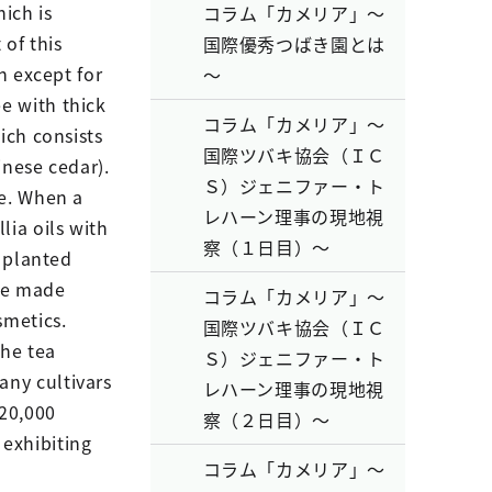
ich is
コラム「カメリア」～
 of this
国際優秀つばき園とは
n except for
～
e with thick
コラム「カメリア」～
ich consists
国際ツバキ協会（ＩＣ
inese cedar).
Ｓ）ジェニファー・ト
me. When a
レハーン理事の現地視
ia oils with
察（１日目）～
s planted
ple made
コラム「カメリア」～
smetics.
国際ツバキ協会（ＩＣ
the tea
Ｓ）ジェニファー・ト
any cultivars
レハーン理事の現地視
 20,000
察（２日目）～
 exhibiting
コラム「カメリア」～