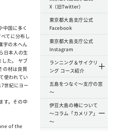
X（旧Twitter）
東京都大島支庁公式
や中国に多く
Facebook
すべてに分布し
東京都大島支庁公式
漢字の木へん
Instagram
ら日本人の生
した。 ヤブ
ランニング＆サイクリ
その材は良質
ング コース紹介
て使われてい
五島をつなぐ～支庁の窓
17世紀にヨー
～
。
います。その中
伊豆大島の椿について
～コラム「カメリア」
～
one of the