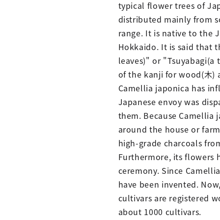
typical flower trees of J
distributed mainly from s
range. It is native to the
Hokkaido. It is said that
leaves)" or "Tsuyabagi(a t
of the kanji for wood(木) 
Camellia japonica has inf
Japanese envoy was dispat
them. Because Camellia jap
around the house or farm
high-grade charcoals fro
Furthermore, its flowers
ceremony. Since Camellia
have been invented. Now,
cultivars are registered
about 1000 cultivars.