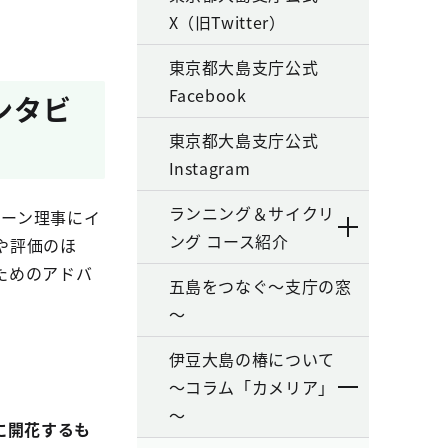
X（旧Twitter）
東京都大島支庁公式
Facebook
ンタビ
東京都大島支庁公式
Instagram
ランニング＆サイクリ
ハーン理事にイ
ング コース紹介
や評価のほ
ためのアドバ
五島をつなぐ～支庁の窓
～
伊豆大島の椿について
～コラム「カメリア」
～
に開花するも