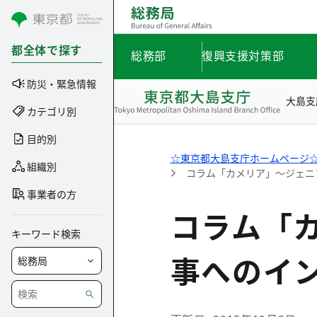
コンテンツにスキップ
都全体で探す
総務部
復興支援対策部
防災・緊急情報
大島支
カテゴリ別
目的別
☆東京都大島支庁ホームページ
組織別
コラム「カメリア」～ジェニ
事業者の方
コラム「
キーワード検索
事へのイ