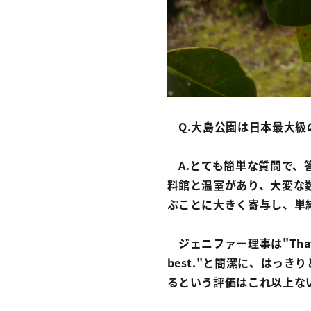
Q.大島公園は日本最大級
A.とても簡単な質問で、
料館と温室があり、大変な
ぶことに大きく寄与し、単
ジェニファー理事は"That's a ve
best."と簡潔に、はっ
るという評価はこれ以上な