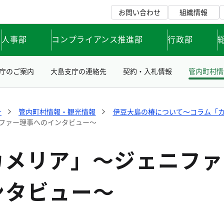
お問い合わせ
組織情報
人事部
コンプライアンス推進部
行政部
庁のご案内
大島支庁の連絡先
契約・入札情報
管内町村情
☆
管内町村情報・観光情報
伊豆大島の椿について～コラム「
ファー理事へのインタビュー～
カメリア」～ジェニファ
ンタビュー～