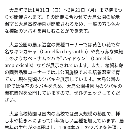
大島町では1月31日（日）～3月21日（月）まで椿まつ
りが開催されます。その開催に合わせて大島公園の展示
温室と大島高校椿園が開放されるため、一般の方も色々
な種類のツバキを楽しむことができます。
大島公園の展示温室の原種コーナーでは黄色い花で有
名なキンカチャ（Camellia chrysantha）や真っ赤な蝋細
工のようなベトナムツバキ"ハイドゥン"（Camellia
amplexicalis）などが展示されています。また、椿資料館
の園芸品種コーナーでは非公開施設である培養温室で育
てた、現在見頃のツバキを展示しています。大島公園の
HPでは温室のツバキを含め、大島公園椿園内のツバキの
開花情報を公開していますので、ぜひチェックしてくだ
さい。
大島高校椿園は国内の高校では最大規模の椿園で、挿
し木や接ぎ木によって毎年新しい品種を加えています。農
林科の生徒が350種以上、1,000本以上のツバキを管理し