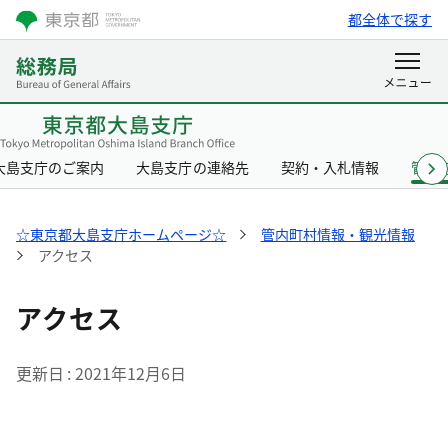
都全体で探す
大島支庁のご案内
大島支庁の連絡先
契約・入札情報
管内
☆東京都大島支庁ホームページ☆
管内町村情報・観光情報
アクセス
アクセス
更新日
2021年12月6日