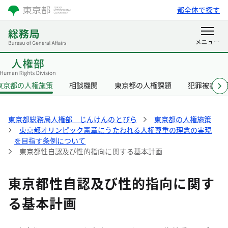
都全体で探す
東京都の人権施策
相談機関
東京都の人権課題
犯罪被害者
東京都総務局人権部 じんけんのとびら
東京都の人権施策
東京都オリンピック憲章にうたわれる人権尊重の理念の実現
を目指す条例について
東京都性自認及び性的指向に関する基本計画
東京都性自認及び性的指向に関す
る基本計画