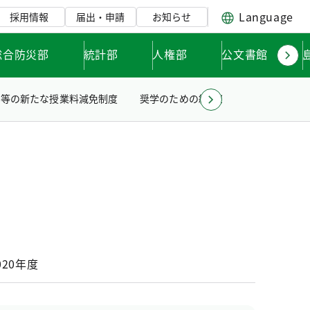
Language
採用情報
届出・申請
お知らせ
総合防災部
統計部
人権部
公文書館
学等の新たな授業料減免制度
奨学のための給付金
科学技術の振
020年度