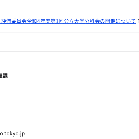
評価委員会令和4年度第1回公立大学分科会の開催について
理課
o.tokyo.jp