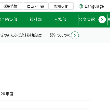
Language
採用情報
届出・申請
お知らせ
総合防災部
統計部
人権部
公文書館
学等の新たな授業料減免制度
奨学のための給付金
科学技術の振
020年度