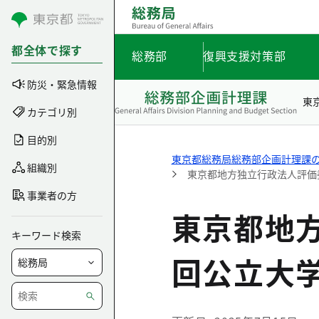
コンテンツにスキップ
都全体で探す
総務部
復興支援対策部
防災・緊急情報
東
カテゴリ別
目的別
東京都総務局総務部企画計理課
組織別
東京都地方独立行政法人評価
事業者の方
東京都地
キーワード検索
回公立大