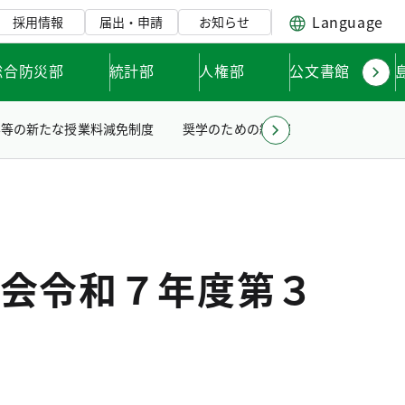
Language
採用情報
届出・申請
お知らせ
総合防災部
統計部
人権部
公文書館
学等の新たな授業料減免制度
奨学のための給付金
科学技術の振
会令和７年度第３