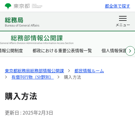
都全体で探す
情報公開制度
都政における重要公表情報一覧
個人情報保護制
東京都総務局総務部情報公開課
都民情報ルーム
有償刊行物（分野別）
購入方法
購入方法
更新日
2025年2月3日