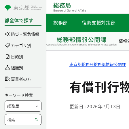
コンテンツにスキップ
都全体で探す
総務部
復興支援対策部
防災・緊急情報
情報
カテゴリ別
目的別
東京都総務局総務部情報公開課
組織別
事業者の方
有償刊行
キーワード検索
更新日
2026年7月13日