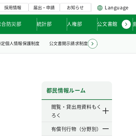
Language
採用情報
届出・申請
お知らせ
総合防災部
統計部
人権部
公文書館
特定個人情報保護制度
公文書開示請求制度について
公文書情報
）
都民情報ルーム
閲覧・貸出用資料もく
ろく
有償刊行物（分野別）