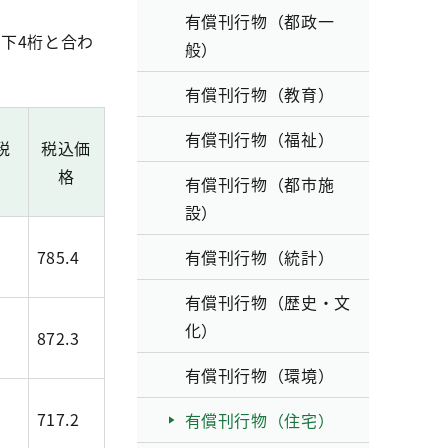
有償刊行物（都政一
の下4桁と合わ
般）
有償刊行物（教育）
有償刊行物（福祉）
税
税込価
格
有償刊行物（都市施
設）
785.4
有償刊行物（統計）
有償刊行物（歴史・文
化）
872.3
有償刊行物（環境）
717.2
有償刊行物（住宅）