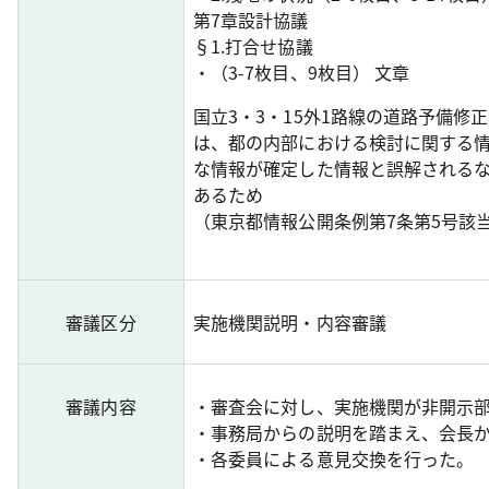
第7章設計協議
§1.打合せ協議
・（3-7枚目、9枚目） 文章
国立3・3・15外1路線の道路予備
は、都の内部における検討に関する
な情報が確定した情報と誤解される
あるため
（東京都情報公開条例第7条第5号該
審議区分
実施機関説明・内容審議
審議内容
・審査会に対し、実施機関が非開示
・事務局からの説明を踏まえ、会長
・各委員による意見交換を行った。