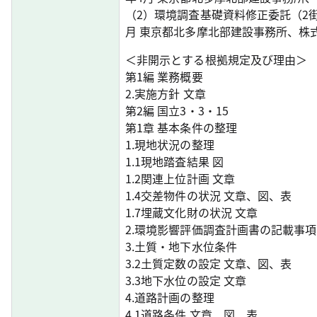
（2）環境調査基礎資料修正委託（2街
月 東京都北多摩北部建設事務所、株
＜非開示とする根拠規定及び理由＞
第1編 業務概要
2.実施方針 文章
第2編 国立3・3・15
第1章 基本条件の整理
1.現地状況の整理
1.1現地踏査結果 図
1.2関連上位計画 文章
1.4交差物件の状況 文章、図、表
1.7埋蔵文化財の状況 文章
2.環境影響評価調査計画書の記載事項
3.土質・地下水位条件
3.2土質定数の設定 文章、図、表
3.3地下水位の設定 文章
4.道路計画の整理
4.1道路条件 文章、図、表