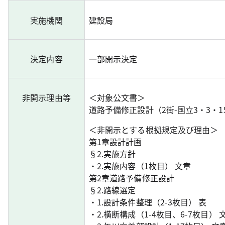
実施機関
建設局
決定内容
一部開示決定
非開示理由等
＜対象公文書＞
道路予備修正設計（2街-国立3・3・
＜非開示とする根拠規定及び理由＞
第1章設計計画
§2.実施方針
・2.実施内容（1枚目） 文章
第2章道路予備修正設計
§2.路線選定
・1.設計条件整理（2-3枚目） 表
・2.横断構成（1-4枚目、6-7枚目）