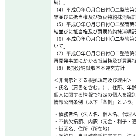
納）」
（4）平成〇年〇月〇日付〇二整管第
結並びに抵当権及び買戻特約抹消嘱
（5）平成〇年〇月〇日付〇二整管第
結並びに抵当権及び買戻特約抹消嘱
（6）平成〇年〇月〇日付〇二整管第
いて」
（7）平成〇年〇月〇日付〇二整管第
再開発事業にかかる抵当権及び買戻
（8）長期分納徴収基本運営方針
＜非開示とする根拠規定及び理由＞
・氏名（肩書を含む。）、住所、年
個人に関する情報で特定の個人を識
情報公開条例（以下「条例」という。
・債務者名（法人名、個人名、代理
・不納欠損額、内訳（元金・利子・遅
・街区名、住所（所在地）
・契約日、自己破産手続完了日、法人