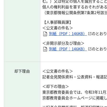
む。）又は特定の個人を識別するこ
個人の権利利益を害するおそれがあ
（東京都情報公開条例第7条第2号該
【人事部職員課】
＜公文書の件名＞
別紙（PDF：146KB）
のとお
＜非開示部分及び理由＞
別紙（PDF：146KB）
のとお
却下理由
＜公文書の件名＞
記者会見関係資料・公表資料・報道
＜却下の理由＞
東京都教育委員会では、令和3年11
京都教育委員会ホームページに掲載