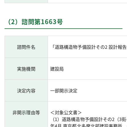
（2）諮問第1663号
諮問件名
「道路構造物予備設計その2 設計報
実施機関
建設局
決定内容
一部開示決定
非開示理由等
＜対象公文書＞
（1）道路構造物予備設計その2（3街
年4月 東京都北多摩北部建設事務所