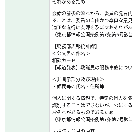
それがあるため
会話の前後の流れから、委員の発言
ることは、委員の自由かつ率直な意
適正な遂行に支障を及ぼすおそれが
（東京都情報公開条例第7条第6号該
【総務部広報統計課】
＜公文書の件名＞
相談カード
【報道発表】教職員の服務事故につ
＜非開示部分及び理由＞
・都民等の氏名・住所等
個人に関する情報で、特定の個人を
識別することはできないが、公にす
おそれがあるものであるため
（東京都情報公開条例第7条第2号該
・抗議・意見の内容