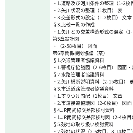
・1.道路及び河川条件の整理（1-2枚
・2.矢川状況の整理（1枚目） 表
・3.交差形式の設定（1-2枚目） 文
§3.比較一覧の作成
・1.矢川との交差構造形式の選定（1-
第5章設計図
・（2-58枚目） 図面
第6章関係機関協議（案）
§1.交通管理者協議資料
・1.警視庁協議図（2-6枚目） 図面・
§2.水路管理者協議資料
・2.矢川横断説明資料（2-15枚目） 
§3.市道道路管理者協議資料
・1.すりつけ勾配（1枚目） 文章
・2.市道接道協議図（2-6枚目） 図
§4.JR南武線交差部検討資料
・1.JR南武線交差部検討図（2-4枚目
§5.残地の取り扱い検討資料
・2.残地の状況（2-6枚目、8-14枚目