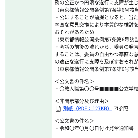
務の公正かつ円滑な遂行に支障が生
（東京都情報公開条例第7条第6号該
・公にすることが前提となると、当
率直な意見交換により本質的な検討
おそれがあるため
（東京都情報公開条例第7条第6号該
・会話の前後の流れから、委員の発
することは、委員の自由かつ率直な
の適正な遂行に支障を及ぼすおそれ
（東京都情報公開条例第7条第6号該
＜公文書の件名＞
・〇教人職第〇〇号■■■■公立学
＜非開示部分及び理由＞
別紙（PDF：127KB）
参照
＜公文書の件名＞
・令和〇年〇月〇日付け発令通知書