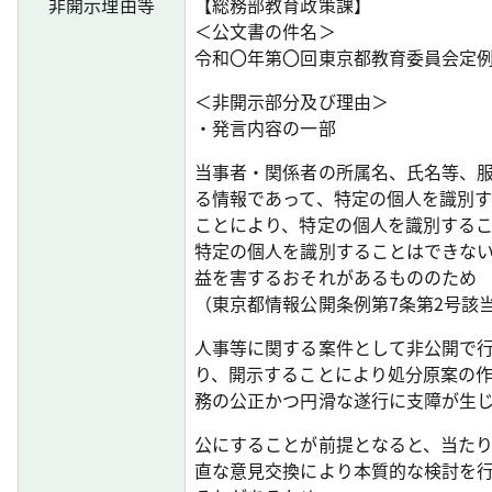
非開示理由等
【総務部教育政策課】
＜公文書の件名＞
令和〇年第〇回東京都教育委員会定
＜非開示部分及び理由＞
・発言内容の一部
当事者・関係者の所属名、氏名等、
る情報であって、特定の個人を識別
ことにより、特定の個人を識別する
特定の個人を識別することはできな
益を害するおそれがあるもののため
（東京都情報公開条例第7条第2号該
人事等に関する案件として非公開で
り、開示することにより処分原案の
務の公正かつ円滑な遂行に支障が生
公にすることが前提となると、当た
直な意見交換により本質的な検討を