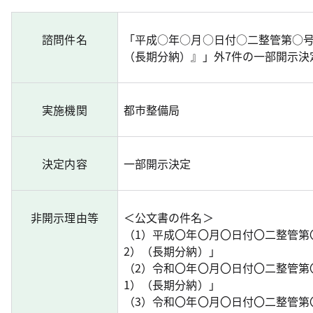
諮問件名
「平成○年○月○日付○二整管第○号
（長期分納）』」外7件の一部開示決
実施機関
都市整備局
決定内容
一部開示決定
非開示理由等
＜公文書の件名＞
（1）平成〇年〇月〇日付〇二整管第
2）（長期分納）」
（2）令和〇年〇月〇日付〇二整管第
1）（長期分納）」
（3）令和〇年〇月〇日付〇二整管第