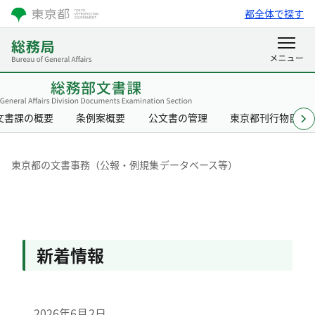
都全体で探す
文書課の概要
条例案概要
公文書の管理
東京都刊行物目録
東京都の文書事務（公報
東京都の文書事務（公報・例規集データベース等）
新着情報
2026年6月2日