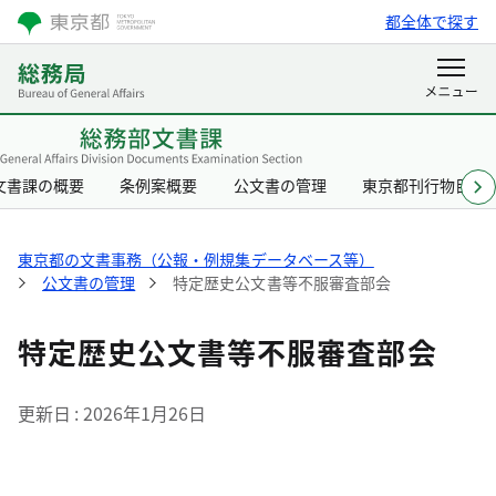
都全体で探す
文書課の概要
条例案概要
公文書の管理
東京都刊行物目録
東京都の文書事務（公報・例規集データベース等）
公文書の管理
特定歴史公文書等不服審査部会
特定歴史公文書等不服審査部会
更新日
2026年1月26日