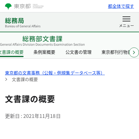
都全体で探す
文書課の概要
条例案概要
公文書の管理
東京都刊行物目録
東京都の文書事務（公報・例規集データベース等）
文書課の概要
文書課の概要
更新日
2021年11月18日