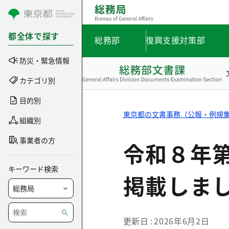
コンテンツにスキップ
都全体で探す
総務部
復興支援対策部
防災・緊急情報
カテゴリ別
目的別
東京都の文書事務（公報・例規
組織別
事業者の方
令和８年
キーワード検索
掲載しま
更新日
2026年6月2日