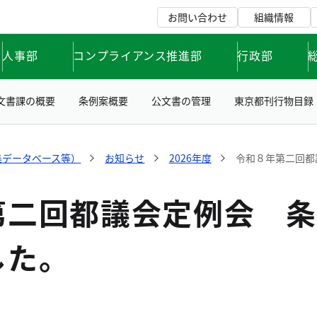
お問い合わせ
組織情報
人事部
コンプライアンス推進部
行政部
文書課の概要
条例案概要
公文書の管理
東京都刊行物目録
集データベース等）
お知らせ
2026年度
令和８年第二回都
第二回都議会定例会 条
した。