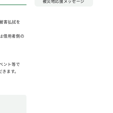
被災地応援メッセージ
被害払拭を
は借用者側の
。
ベント等で
だきます。