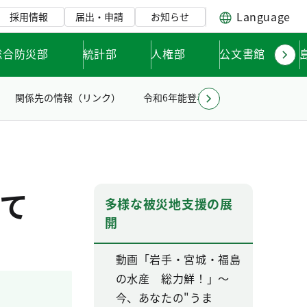
Language
採用情報
届出・申請
お知らせ
総合防災部
統計部
人権部
公文書館
関係先の情報（リンク）
令和6年能登半島地震への対応
て
多様な被災地支援の展
開
動画「岩手・宮城・福島
の水産 総力鮮！」～
今、あなたの"うま