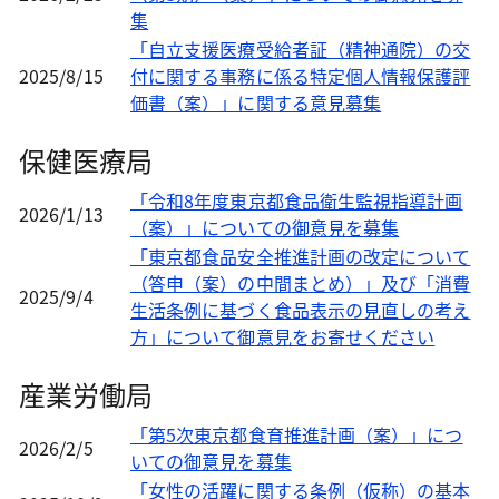
集
「自立支援医療受給者証（精神通院）の交
2025/8/15
付に関する事務に係る特定個人情報保護評
価書（案）」に関する意見募集
保健医療局
「令和8年度東京都食品衛生監視指導計画
2026/1/13
（案）」についての御意見を募集
「東京都食品安全推進計画の改定について
（答申（案）の中間まとめ）」及び「消費
2025/9/4
生活条例に基づく食品表示の見直しの考え
方」について御意見をお寄せください
産業労働局
「第5次東京都食育推進計画（案）」につ
2026/2/5
いての御意見を募集
「女性の活躍に関する条例（仮称）の基本