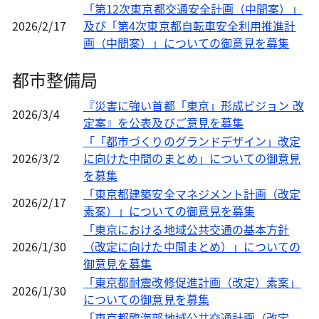
「第12次東京都交通安全計画（中間案）」
2026/2/17
及び「第4次東京都自転車安全利用推進計
画（中間案）」についての御意見を募集
都市整備局
『災害に強い首都「東京」形成ビジョン 改
2026/3/4
定案』を公表及びご意見を募集
「「都市づくりのグランドデザイン」改定
2026/3/2
に向けた中間のまとめ」についての御意見
を募集
「東京都建築安全マネジメント計画（改定
2026/2/17
素案）」についての御意見を募集
「東京における地域公共交通の基本方針
2026/1/30
（改定に向けた中間まとめ）」についての
御意見を募集
「東京都耐震改修促進計画（改定）素案」
2026/1/30
についての御意見を募集
「東京都臨海部地域公共交通計画（改定