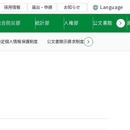
Language
採用情報
届出・申請
お知らせ
総合防災部
統計部
人権部
公文書館
特定個人情報保護制度
公文書開示請求制度について
公文書情報