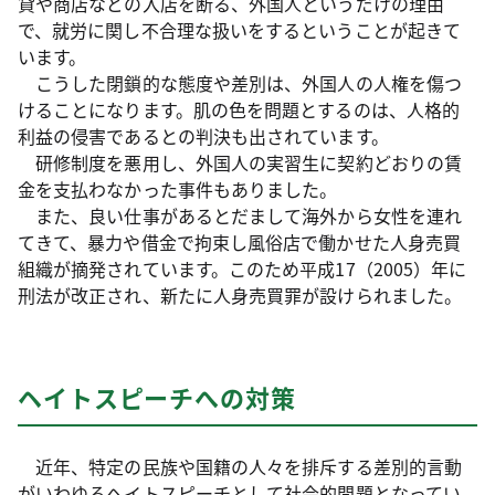
貸や商店などの入店を断る、外国人というだけの理由
で、就労に関し不合理な扱いをするということが起きて
います。
こうした閉鎖的な態度や差別は、外国人の人権を傷つ
けることになります。肌の色を問題とするのは、人格的
利益の侵害であるとの判決も出されています。
研修制度を悪用し、外国人の実習生に契約どおりの賃
金を支払わなかった事件もありました。
また、良い仕事があるとだまして海外から女性を連れ
てきて、暴力や借金で拘束し風俗店で働かせた人身売買
組織が摘発されています。このため平成17（2005）年に
刑法が改正され、新たに人身売買罪が設けられました。
ヘイトスピーチへの対策
近年、特定の民族や国籍の人々を排斥する差別的言動
がいわゆるヘイトスピーチとして社会的問題となってい