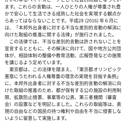
ます。これらの言動は、一人ひとりの人権が尊重され豊
かで安心して生活できる成熟した社会を実現する観点か
らあってはならないことです。平成28 (2016) 年６月に
は、「本邦外出身者に対する不当な差別的言動の解消に
向けた取組の推進に関する法律」が施行されました。
この法律では、不当な差別的言動は許されないことを
宣言するとともに、その解決に向けて、国や地方公共団
体が、相談体制の整備や教育活動、広報啓発などの施策
を講じるよう定めています。
東京都は、この法律を踏まえ、「東京都オリンピック
憲章にうたわれる人権尊重の理念の実現を目指す条例」
に、本邦外出身者に対する不当な差別的言動の解消に向
けた取組の推進のため、都が保有する公の施設の利用制
限、拡散防止措置、事案等の公表、第三者機関（審査
会）の設置などを明記しました。これらの取組等は、表
現の自由などの国民の持つ権利や自由を不当に侵害しな
いように留意して実施します。