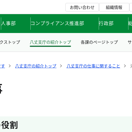
お問い合わせ
組織情報
人事部
コンプライアンス推進部
行政部
クストップ
八丈支庁の紹介トップ
各課のページトップ
サ
です
八丈支庁の紹介トップ
八丈支庁の仕事に関すること
事
の役割