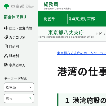
コンテンツにスキップ
都全体で探す
総務部
復興支援対策部
防災・緊急情報
トピッ
カテゴリ別
目的別
東京都八丈支庁のホームページ
組織別
事業者の方
港湾の仕
キーワード検索
１ 港湾施設