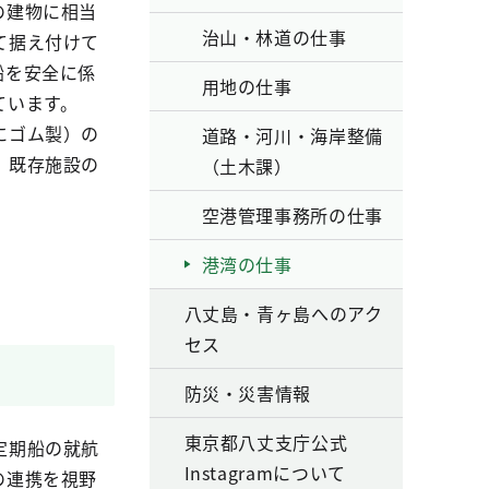
の建物に相当
治山・林道の仕事
て据え付けて
船を安全に係
用地の仕事
ています。
にゴム製）の
道路・河川・海岸整備
、既存施設の
（土木課）
。
空港管理事務所の仕事
港湾の仕事
八丈島・青ヶ島へのアク
セス
防災・災害情報
東京都八丈支庁公式
定期船の就航
Instagramについて
の連携を視野