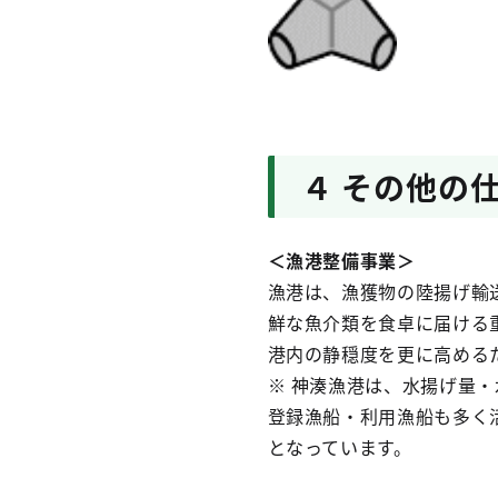
４ その他の
＜漁港整備事業＞
漁港は、漁獲物の陸揚げ輸
鮮な魚介類を食卓に届ける
港内の静穏度を更に高める
※ 神湊漁港は、水揚げ量
登録漁船・利用漁船も多く
となっています。