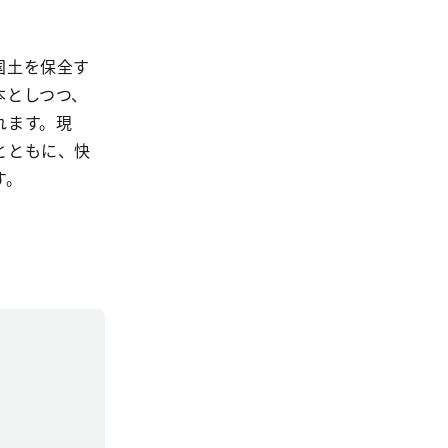
国土を保全す
本としつつ、
れます。現
とともに、快
す。