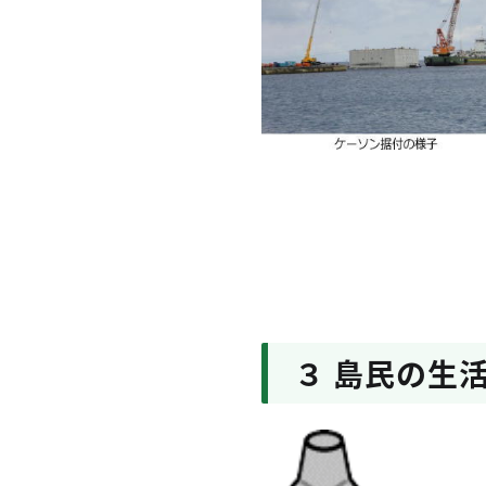
３ 島民の生