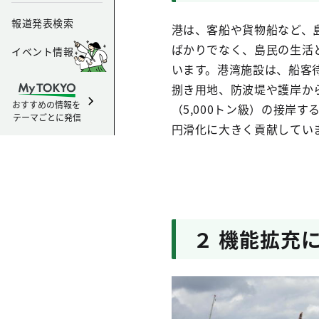
報道発表検索
港は、客船や貨物船など、
ばかりでなく、島民の生活
イベント情報
います。港湾施設は、船客
捌き用地、防波堤や護岸か
おすすめの情報を
（5,000トン級）の接岸
テーマごとに発信
円滑化に大きく貢献してい
２ 機能拡充