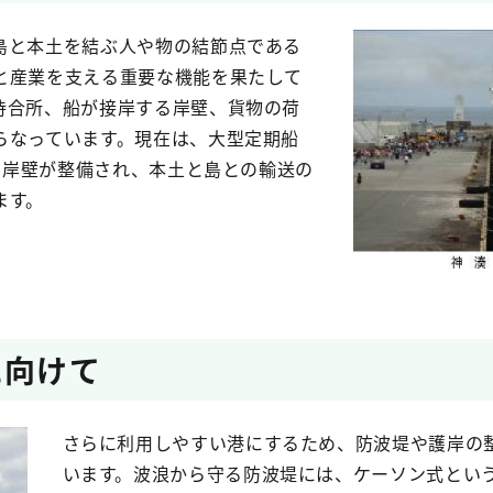
島と本土を結ぶ人や物の結節点である
と産業を支える重要な機能を果たして
待合所、船が接岸する岸壁、貨物の荷
らなっています。現在は、大型定期船
する岸壁が整備され、本土と島との輸送の
ます。
に向けて
さらに利用しやすい港にするため、防波堤や護岸の
います。波浪から守る防波堤には、ケーソン式とい