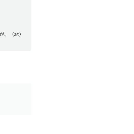
、（at）