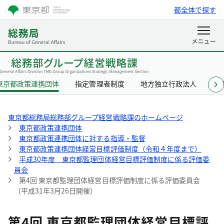
都全体で探す
東京都政策連携団体
指定管理者制度
地方独立行政法人
東
東京都総務局総務部グループ経営戦略課のホームページ
東京都政策連携団体
東京都政策連携団体に対する指導・監督
東京都政策連携団体経営目標評価制度（令和４年度まで）
平成30年度 東京都監理団体経営目標評価制度に係る評価委
員会
第4回 東京都監理団体経営目標評価制度に係る評価委員会
（平成31年3月26日開催）
第4回 東京都監理団体経営目標評