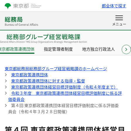
都全体で探す
東京都政策連携団体
指定管理者制度
地方独立行政法人
東
東京都総務局総務部グループ経営戦略課のホームページ
東京都政策連携団体
東京都政策連携団体に対する指導・監督
東京都政策連携団体経営目標評価制度（令和４年度まで）
令和３年度 東京都政策連携団体経営目標評価制度に係る評
価委員会
第４回 東京都政策連携団体経営目標評価制度に係る評価委
員会（令和４年３月２８日開催）
第４回 東京都政策連携団体経営目