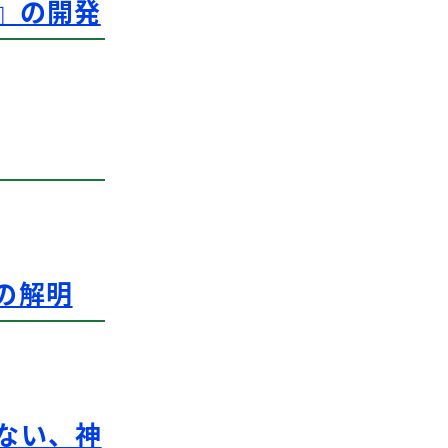
リ』の開発
の解明
ない、神