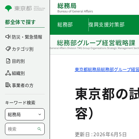
コンテンツにスキップ
都全体で探す
総務部
復興支援対策部
防災・緊急情報
カテゴリ別
目的別
東京都総務局総務部グループ経
組織別
事業者の方
東京都の
キーワード検索
容）
更新日
2026年6月5日