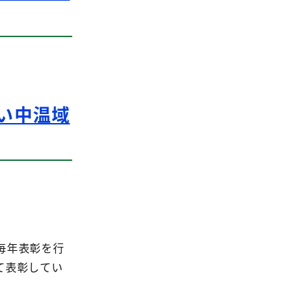
い中温域
毎年表彰を行
て表彰してい