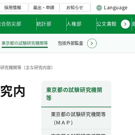
Language
採用情報
届出・申請
お知らせ
総合防災部
統計部
人権部
公文書館
東京都の試験研究機関等
包括外部監査
お知らせ
験研究機関等（主な研究内容）
究内
東京都の試験研究機関
等
東京都の試験研究機関等
（ＭＡＰ）