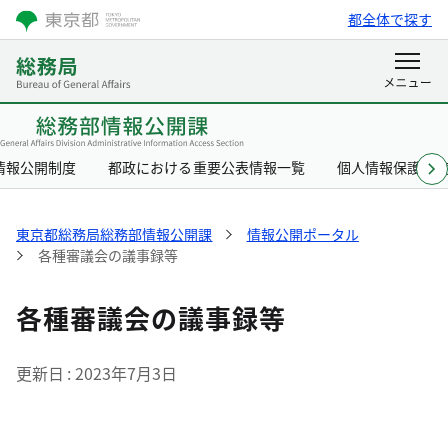
都全体で探す
情報公開制度
都政における重要公表情報一覧
個人情報保護制
東京都総務局総務部情報公開課
情報公開ポータル
各種審議会の議事録等
各種審議会の議事録等
更新日
2023年7月3日