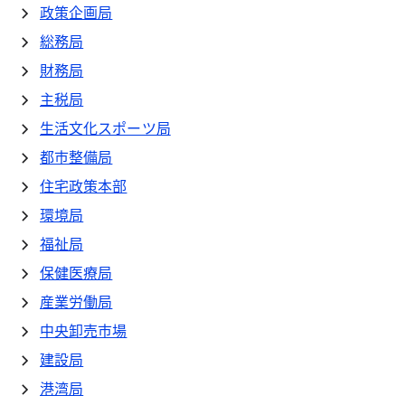
政策企画局
総務局
財務局
主税局
生活文化スポーツ局
都市整備局
住宅政策本部
環境局
福祉局
保健医療局
産業労働局
中央卸売市場
建設局
港湾局