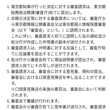
東京都知事が行った決定に対する審査請求は、東京都
総務局法務課(審査庁)宛てに提出します。
非開示決定等に対する審査請求については、審査庁か
ら東京都情報公開審査会又は東京都個人情報保護審査
会（以下「審査会」という。）に諮問されます。
これに伴い、審査請求人宛てに諮問した旨の通知及び
処分庁が作成した弁明書の副本が送付されます。
審査請求人は、弁明書に対する反論として、審査庁宛
てに反論書を提出することができます。
処分庁から審査会宛てに理由説明書が提出され、審査
請求人宛てにその写しが送付されます。
審査請求人は、審査会に対する意見書、資料の提出、
審査会における口頭意見陳述を申し出ることができま
す。
※口頭意見陳述の実施の要否は、審査会において判断
されます。
審査会で審議が行われます。
審査会から審査庁宛てに答申書が送付され、審査請求