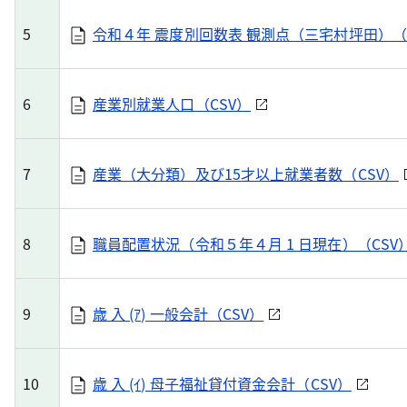
5
令和４年 震度別回数表 観測点（三宅村坪田）（
6
産業別就業人口（CSV）
7
産業（大分類）及び15才以上就業者数（CSV）
8
職員配置状況（令和５年４月 1 日現在）（CSV
9
歳 入 (ｱ) 一般会計（CSV）
10
歳 入 (ｲ) 母子福祉貸付資金会計（CSV）