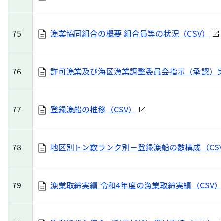
75
漁業協同組合の概要 組合員等の状況（CSV）
76
許可漁業及び海区漁業調整委員会指示（承認）実
77
登録漁船の推移（CSV）
78
地区別トン数ランク別－登録漁船の数構成（CS
79
漁業取締実績 令和4年度の漁業取締実績（CSV