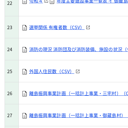
令和４
年度主要建設事業一覧表 イ 御蔵島
22
23
選挙関係 有権者数（CSV）
24
消防の現況 消防団及び消防装備、施設の状況（令和
25
外国人住民数（CSV）
26
離島振興事業計画（一括計上事業・三宅村）（C
27
離島振興事業計画（一括計上事業・御蔵島村）（