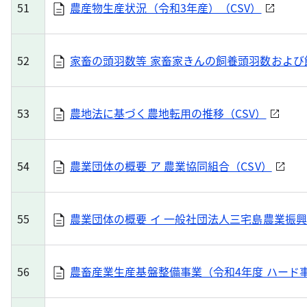
51
農産物生産状況（令和3年産）（CSV）
52
家畜の頭羽数等 家畜家きんの飼養頭羽数および
53
農地法に基づく農地転用の推移（CSV）
54
農業団体の概要 ア 農業協同組合（CSV）
55
農業団体の概要 イ 一般社団法人三宅島農業振興
56
農畜産業生産基盤整備事業（令和4年度 ハード事