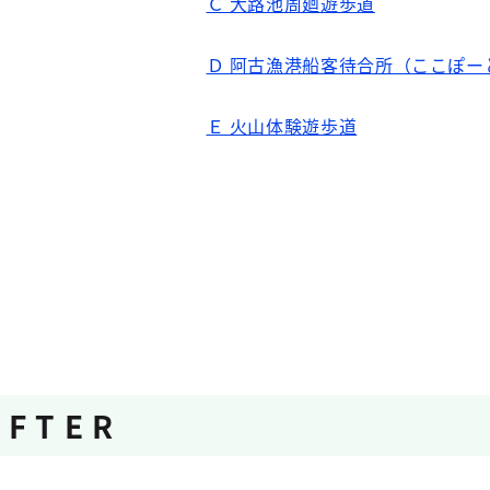
Ｃ 大路池周廻遊歩道
Ｄ 阿古漁港船客待合所（ここぽー
Ｅ 火山体験遊歩道
 F T E R