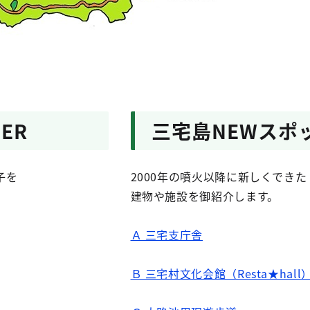
TER
三宅島NEWスポ
子を
2000年の噴火以降に新しくできた
。
建物や施設を御紹介します。
Ａ 三宅支庁舎
Ｂ 三宅村文化会館（Resta★hall