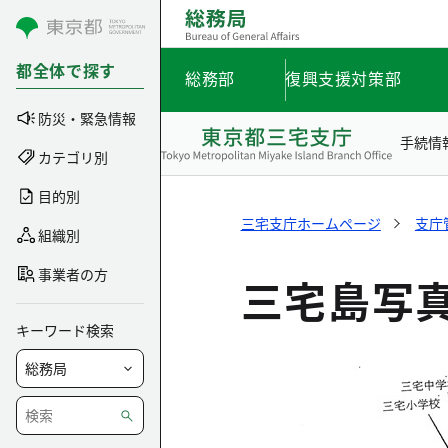
コンテンツにスキップ
都全体で探す
総務部
復興支援対策部
防災・緊急情報
手続情
カテゴリ別
目的別
三宅支庁ホームページ
支庁
組織別
事業者の方
三宅島写
キーワード検索