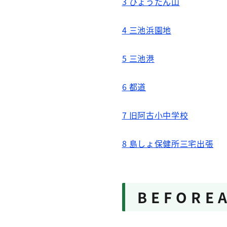
3 ひょうたん山
4 三池浜園地
5 三池港
6 都道
7 旧阿古小中学校
8 島しょ保健所三宅出張
B E F O R E A