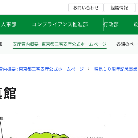
お問い合わせ
組織情報
人事部
コンプライアンス推進部
行政部
報
支庁管内概要 : 東京都三宅支庁公式ホームページ
各課のペ
管内概要 : 東京都三宅支庁公式ホームページ
帰島１０周年記念事業 
真館