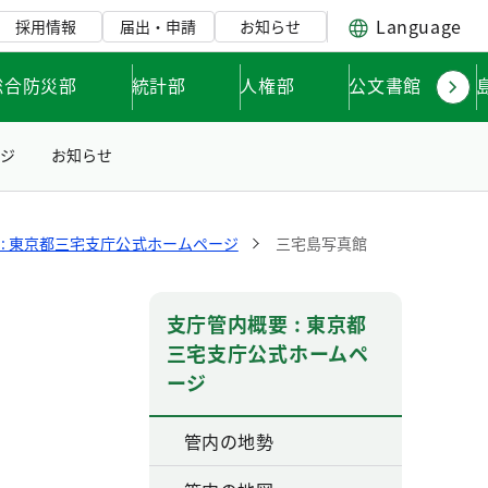
Language
採用情報
届出・申請
お知らせ
総合防災部
統計部
人権部
公文書館
ージ
お知らせ
: 東京都三宅支庁公式ホームページ
三宅島写真館
支庁管内概要 : 東京都
三宅支庁公式ホームペ
ージ
管内の地勢