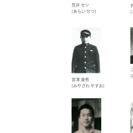
荒井 セツ
(あらい せつ)
宮澤 康男
(みやざわ やすお)