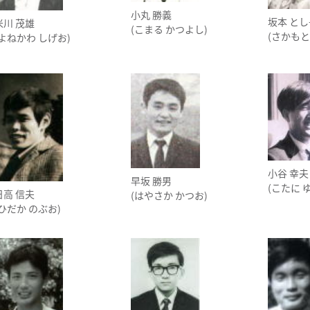
小丸 勝義
坂本 とし
米川 茂雄
(こまる かつよし)
(さかもと
(よねかわ しげお)
小谷 幸夫
早坂 勝男
(こたに 
日高 信夫
(はやさか かつお)
(ひだか のぶお)