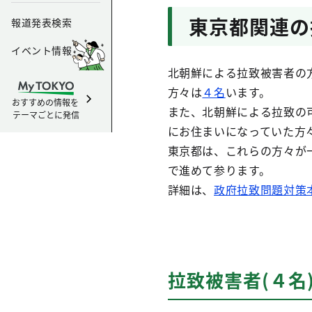
東京都関連の
報道発表検索
イベント情報
北朝鮮による拉致被害者の
方々は
４名
います。
おすすめの情報を
また、北朝鮮による拉致の
テーマごとに発信
にお住まいになっていた方
東京都は、これらの方々が
で進めて参ります。
詳細は、
政府拉致問題対策
拉致被害者(４