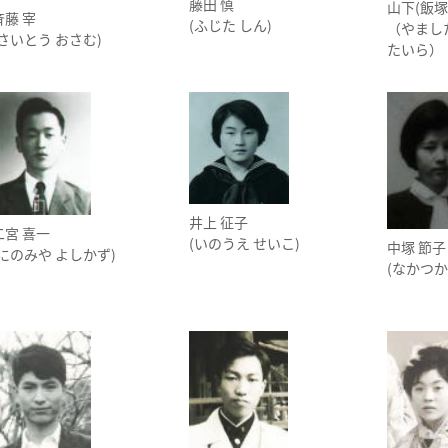
藤田 慎
山下(飯塚
斉藤 宰
(ふじた しん)
（やまし
(さいとう おさむ)
たいら）
井上 征子
二宮 喜一
(いのうえ せいこ)
中塚 節子
(にのみや よしかず)
(なかつか