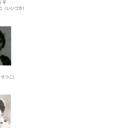
) 平
た（いいづか）
 せつこ)