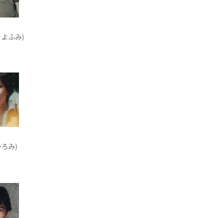
きよふみ)
ひろみ)