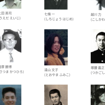
上田 英司
七條 一
越川 力
(うえだ えいじ)
(しちじょう はじめ)
(こしかわ
薩摩 勝博
塚腰 義正
遠山 文子
(さつま かつひろ)
(つかごし
(とおやま ふみこ)