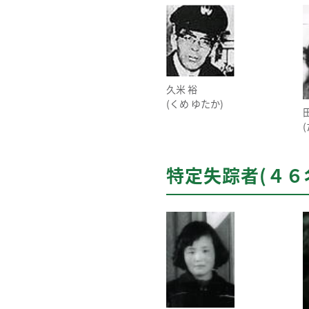
久米 裕
(くめ ゆたか)
特定失踪者(４