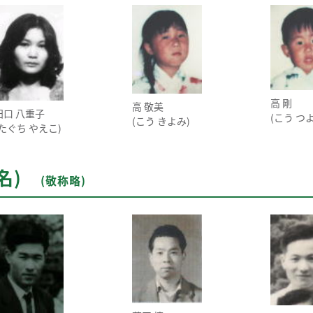
高 剛
高 敬美
田口 八重子
(こう つ
(こう きよみ)
(たぐち やえこ)
６名)
(敬称略)