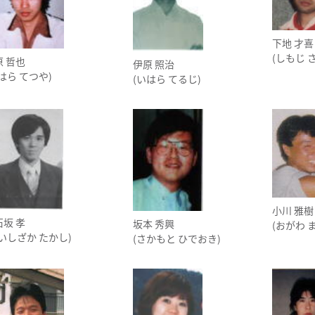
下地 才喜
(しもじ 
原 哲也
伊原 照治
(はら てつや)
(いはら てるじ)
小川 雅樹
石坂 孝
坂本 秀興
(おがわ 
(いしざか たかし)
(さかもと ひでおき)