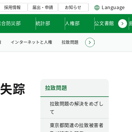
Language
採用情報
届出・申請
お知らせ
総合防災部
統計部
人権部
公文書館
権
インターネットと人権
拉致問題
啓発資料のご案内
失踪
拉致問題
拉致問題の解決をめざし
て
東京都関連の拉致被害者