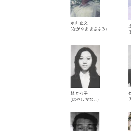
永山 正文
(ながやま まさふみ)
林 かな子
(はやし かなこ)