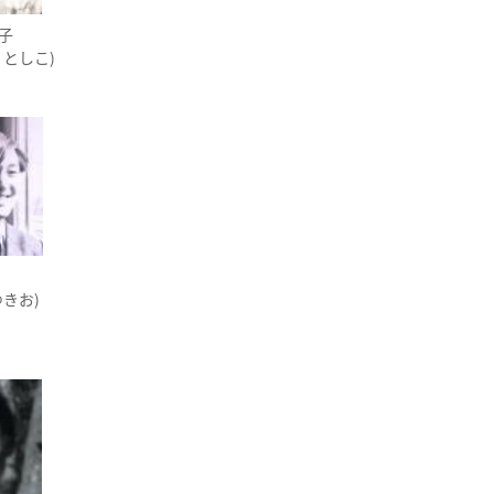
子
 としこ)
ゆきお)