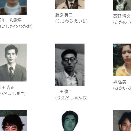
藤原 英二
高野 清文
石川 和歌男
(ふじわら えいじ)
(たかの 
（いしかわ わかお）
堺 弘美
和田 吉正
(さかい 
上田 俊二
(わだ よしまさ)
(うえだ しゅんじ)