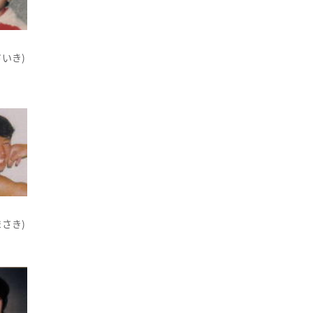
さいき)
まさき)