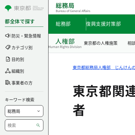
コンテンツにスキップ
都全体で探す
総務部
復興支援対策部
防災・緊急情報
東京都の人権施策
相
カテゴリ別
目的別
東京都総務局人権部 じんけん
組織別
事業者の方
東京都関
キーワード検索
者