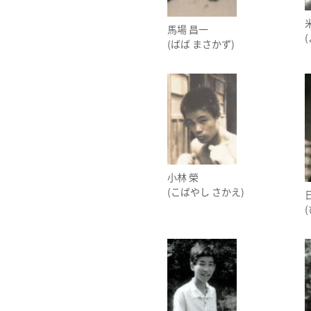
馬場 昌一
(ばば まさかず)
小林 榮
(こばやし さかえ)