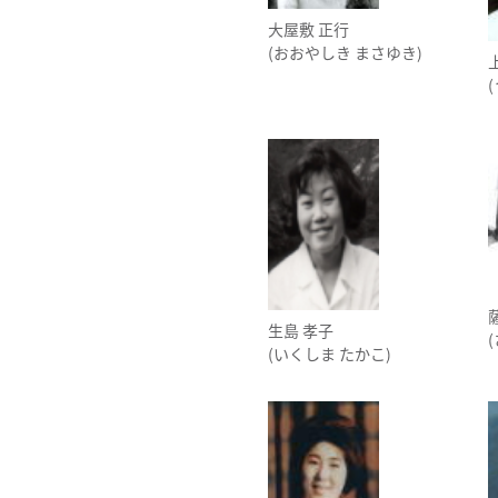
大屋敷 正行
(おおやしき まさゆき)
生島 孝子
(いくしま たかこ)