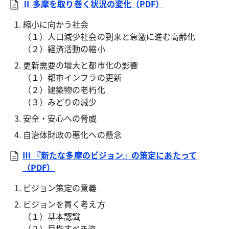
Ⅱ 多摩を取り巻く状況の変化（PDF）
縮小に向かう社会
（１）人口減少社会の到来と急激に進む高齢化
（２）経済活動の縮小
更新需要の増大と都市化の影響
（１）都市インフラの更新
（２）建築物の老朽化
（３）みどりの減少
安全・安心への脅威
自治体財政の悪化への懸念
Ⅲ 『新たな多摩のビジョン』の策定にあたって
（PDF）
ビジョン策定の意義
ビジョンを貫く考え方
（１）基本認識
（２）目指すべき姿