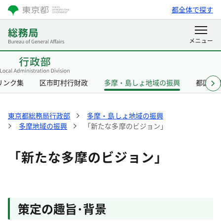
都全体で探す
リンク集
区市町村行財政
多摩・島しょ地域の振興
都区協
東京都総務局行政部
多摩・島しょ地域の振興
多摩地域の振興
「新たな多摩のビジョン」
「新たな多摩のビジョン」
策定の趣旨･背景