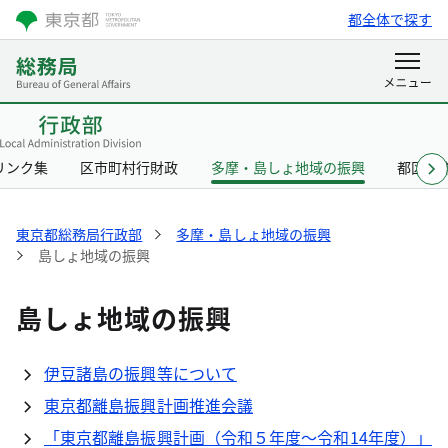
都全体で探す
リンク集
区市町村行財政
多摩・島しょ地域の振興
都区協
東京都総務局行政部
多摩・島しょ地域の振興
島しょ地域の振興
島しょ地域の振興
伊豆諸島の振興等について
東京都離島振興計画推進会議
「東京都離島振興計画（令和５年度～令和14年度）」