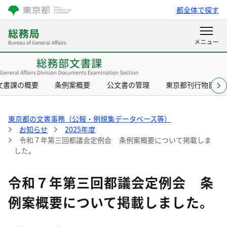
都全体で探す
文書課の概要
条例案概要
公文書の管理
東京都刊行物目録
東京都の文書事務（公報・例規集データベース等）
お知らせ
2025年度
令和７年第三回都議会定例会 条例案概要について掲載しま
した。
令和７年第三回都議会定例会 条
例案概要について掲載しました。