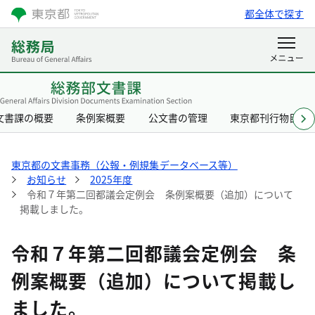
都全体で探す
文書課の概要
条例案概要
公文書の管理
東京都刊行物目録
東京都の文書事務（公報・例規集データベース等）
お知らせ
2025年度
令和７年第二回都議会定例会 条例案概要（追加）について
掲載しました。
令和７年第二回都議会定例会 条
例案概要（追加）について掲載し
ました。