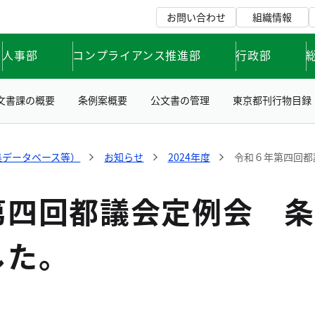
お問い合わせ
組織情報
人事部
コンプライアンス推進部
行政部
文書課の概要
条例案概要
公文書の管理
東京都刊行物目録
集データベース等）
お知らせ
2024年度
令和６年第四回都
第四回都議会定例会 条
した。