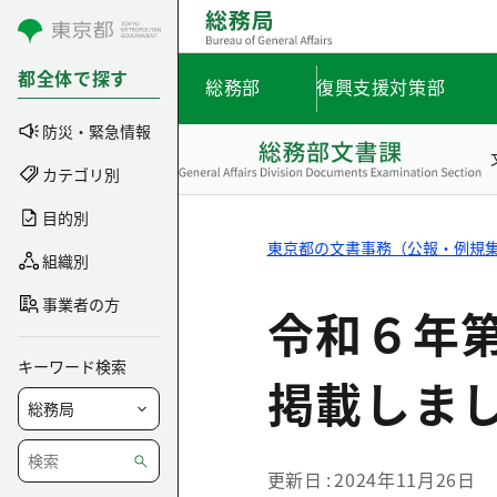
コンテンツにスキップ
都全体で探す
総務部
復興支援対策部
防災・緊急情報
カテゴリ別
目的別
東京都の文書事務（公報・例規
組織別
事業者の方
令和６年
キーワード検索
掲載しま
更新日
2024年11月26日