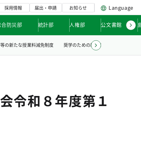
Language
採用情報
届出・申請
お知らせ
総合防災部
統計部
人権部
公文書館
学等の新たな授業料減免制度
奨学のための給付金
科学技術の振
会令和８年度第１