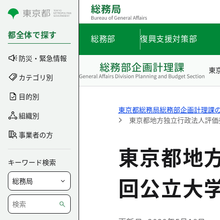
コンテンツにスキップ
都全体で探す
総務部
復興支援対策部
防災・緊急情報
東
カテゴリ別
目的別
東京都総務局総務部企画計理課
組織別
東京都地方独立行政法人評価
事業者の方
東京都地
キーワード検索
回公立大