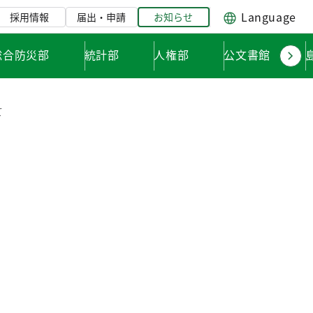
Language
採用情報
届出・申請
お知らせ
総合防災部
統計部
人権部
公文書館
て