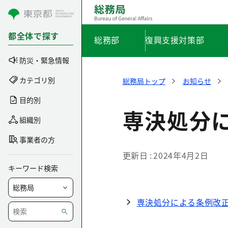
コンテンツにスキップ
都全体で探す
総務部
復興支援対策部
防災・緊急情報
カテゴリ別
総務局トップ
お知らせ
目的別
専決処分
組織別
事業者の方
更新日
2024年4月2日
キーワード検索
専決処分による条例改