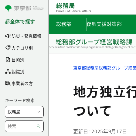
コンテンツにスキップ
都全体で探す
総務部
復興支援対策部
防災・緊急情報
カテゴリ別
目的別
東京都総務局総務部グループ経
組織別
事業者の方
地方独立
キーワード検索
ついて
更新日
2025年9月17日