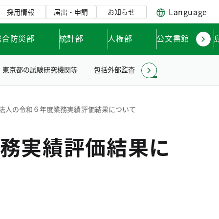
Language
採用情報
届出・申請
お知らせ
総合防災部
統計部
人権部
公文書館
東京都の試験研究機関等
包括外部監査
お知らせ
法人の令和６年度業務実績評価結果について
務実績評価結果に