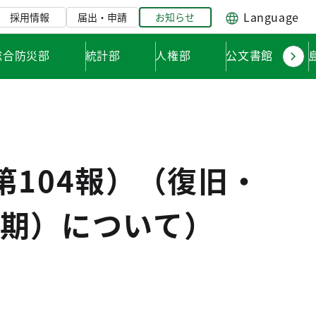
Language
採用情報
届出・申請
お知らせ
総合防災部
統計部
人権部
公文書館
）
104報）（復旧・
期）について）