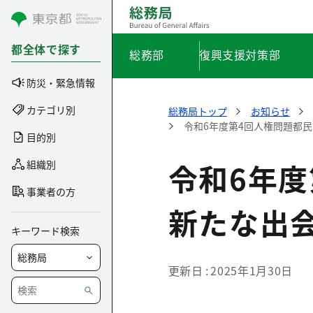
コンテンツにスキップ
都全体で探す
総務部
復興支援対策部
防災・緊急情報
カテゴリ別
総務局トップ
お知らせ
令和6年度第4回人権問題都
目的別
令和6年度
組織別
事業者の方
新たな出
キーワード検索
更新日
2025年1月30日