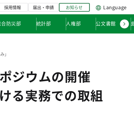
Language
採用情報
届出・申請
お知らせ
総合防災部
統計部
人権部
公文書館
組み」
ポジウムの開催
ける実務での取組