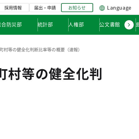
Language
採用情報
届出・申請
お知らせ
総合防災部
統計部
人権部
公文書館
市町村等の健全化判断比率等の概要（速報）
町村等の健全化判