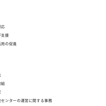
対応
び支援
活用の促進
進
取組
営
発センターの運営に関する事務