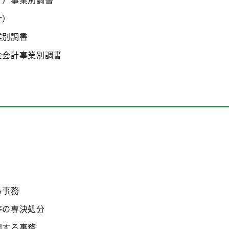
計）
業別調書
金会計事業別調書
る事務
等の専決処分
関する事務