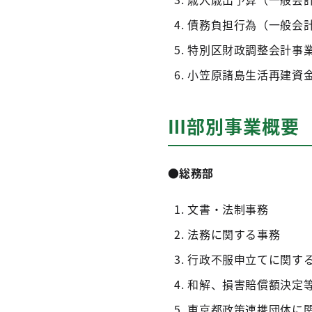
債務負担行為（一般会
特別区財政調整会計事
小笠原諸島生活再建資
Ⅲ部別事業概要
●総務部
文書・法制事務
法務に関する事務
行政不服申立てに関す
和解、損害賠償額決定
東京都政策連携団体に