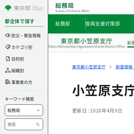
コンテンツにスキップ
都全体で探す
総務部
復興支援対策部
防災・緊急情報
新
カテゴリ別
目的別
東京都小笠原支庁
新着情報
組織別
事業者の方
小笠原支
キーワード検索
更新日
2020年4月9日