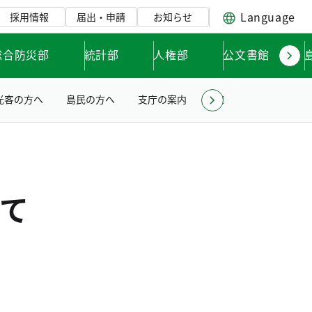
Language
採用情報
届出・申請
お知らせ
総合防災部
統計部
人権部
公文書館
光客の方へ
島民の方へ
支庁の案内
小笠原亜熱帯農業セン
て